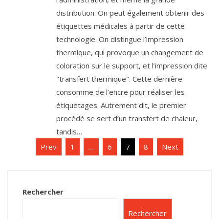
distribution. On peut également obtenir des
étiquettes médicales à partir de cette
technologie. On distingue l’impression
thermique, qui provoque un changement de
coloration sur le support, et l’impression dite
"transfert thermique". Cette dernière
consomme de l’encre pour réaliser les
étiquetages. Autrement dit, le premier
procédé se sert d’un transfert de chaleur,
tandis…
Pagination
Prev
1
…
6
7
8
Next
des
publications
Rechercher
Rechercher