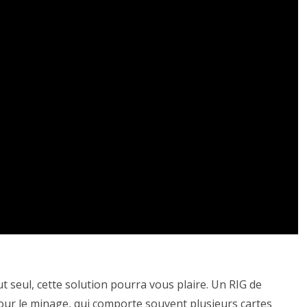
 seul, cette solution pourra vous plaire. Un RIG de
ur le minage, qui comporte souvent plusieurs cartes