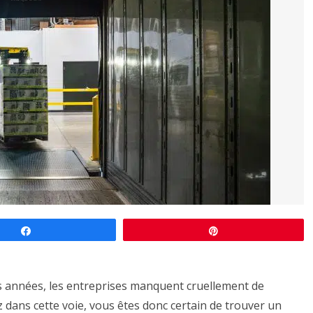
Partagez
Épingle
res années, les entreprises manquent cruellement de
 dans cette voie, vous êtes donc certain de trouver un