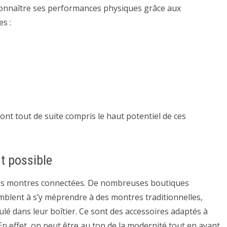
connaître ses performances physiques grâce aux
es :
l ont tout de suite compris le haut potentiel de ces
t possible
rt des montres connectées. De nombreuses boutiques
emblent à s’y méprendre à des montres traditionnelles,
lé dans leur boîtier. Ce sont des accessoires adaptés à
. En effet, on peut être au top de la modernité tout en ayant