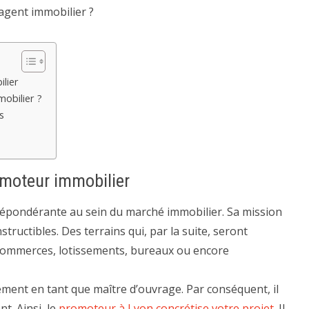
agent immobilier ?
lier
mobilier ?
s
omoteur immobilier
répondérante au sein du marché immobilier. Sa mission
tructibles. Des terrains qui, par la suite, seront
ommerces, lotissements, bureaux ou encore
ement en tant que maître d’ouvrage. Par conséquent, il
t. Ainsi, le
promoteur à Lyon concrétise votre projet
. Il